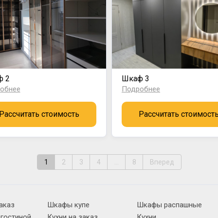
ф 2
Шкаф 3
обнее
Подробнее
Рассчитать стоимость
Рассчитать стоимост
1
2
3
4
...
8
Вперед
аказ
Шкафы купе
Шкафы распашные
 гостиной
Кухни на заказ
Кухни