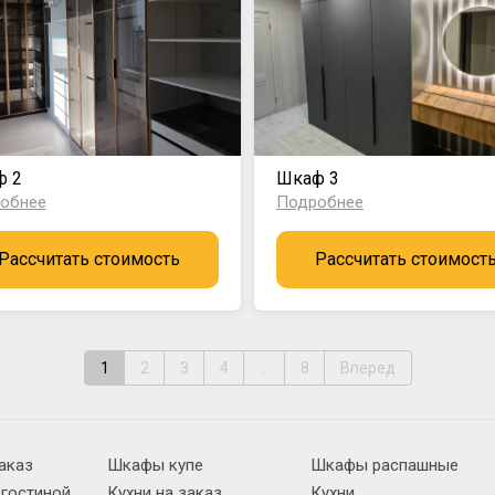
ф 2
Шкаф 3
обнее
Подробнее
Рассчитать стоимость
Рассчитать стоимост
1
2
3
4
...
8
Вперед
аказ
Шкафы купе
Шкафы распашные
 гостиной
Кухни на заказ
Кухни