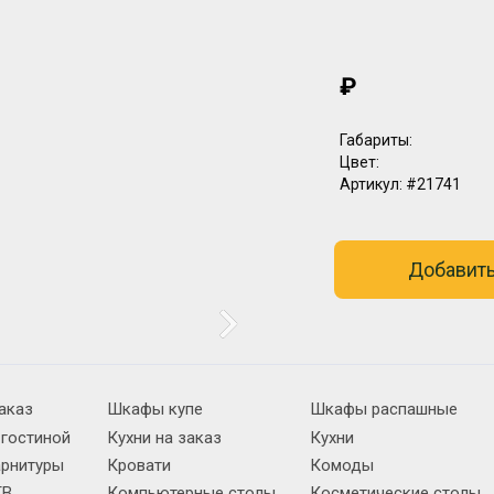
₽
Габариты:
Цвет:
Артикул:
#21741
Добавить
аказ
Шкафы купе
Шкафы распашные
 гостиной
Кухни на заказ
Кухни
арнитуры
Кровати
Комоды
ТВ
Компьютерные столы
Косметические столы