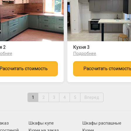
я 2
Кухня 3
обнее
Подробнее
Рассчитать стоимость
Рассчитать стоимост
1
2
3
4
5
Вперед
аказ
Шкафы купе
Шкафы распашные
 гостиной
Кухни на заказ
Кухни