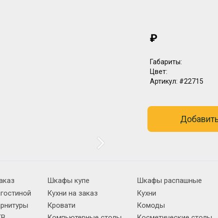
₽
Габариты:
Цвет:
Артикул:
#22715
Добавить
аказ
Шкафы купе
Шкафы распашные
 гостиной
Кухни на заказ
Кухни
арнитуры
Кровати
Комоды
ТВ
Компьютерные столы
Косметические столы