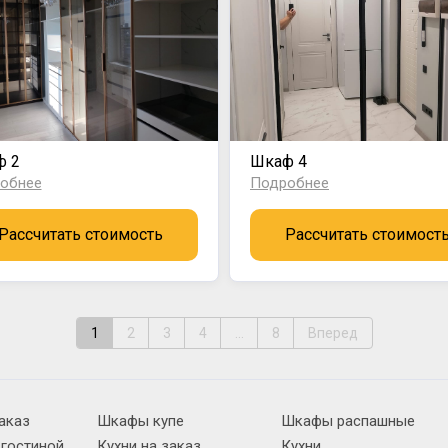
ф 2
Шкаф 4
обнее
Подробнее
Рассчитать стоимость
Рассчитать стоимост
1
2
3
4
...
8
Вперед
аказ
Шкафы купе
Шкафы распашные
 гостиной
Кухни на заказ
Кухни