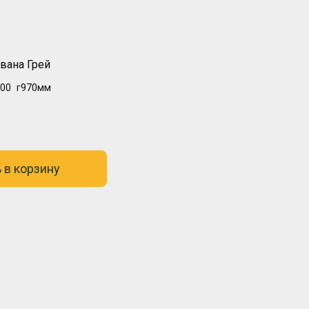
вана Грей
00
г970мм
 в корзину