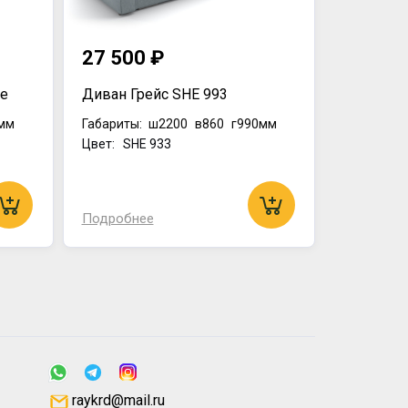
27 500 ₽
te
Диван Грейс SHE 993
мм
Габариты:
ш2200
в860
г990мм
Цвет: SHE 933
Подробнее
raykrd@mail.ru