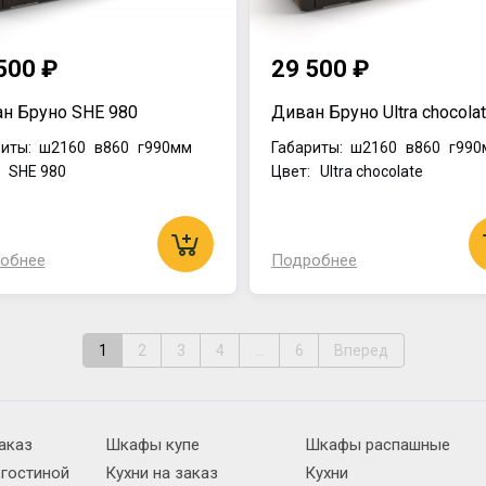
500 ₽
29 500 ₽
н Бруно SHE 980
Диван Бруно Ultra chocola
иты:
ш2160
в860
г990мм
Габариты:
ш2160
в860
г990
: SHE 980
Цвет: Ultra chocolate
обнее
Подробнее
1
2
3
4
...
6
Вперед
аказ
Шкафы купе
Шкафы распашные
 гостиной
Кухни на заказ
Кухни