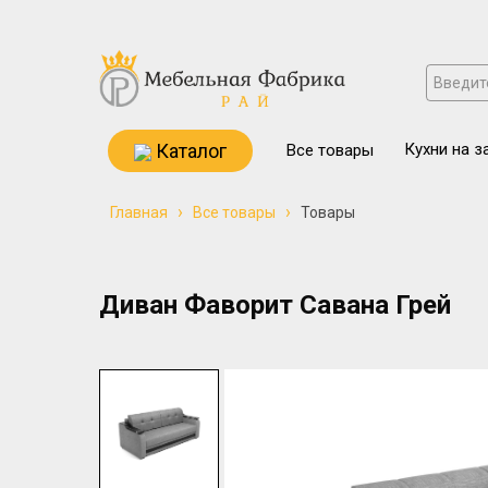
Каталог
Кухни на з
Все товары
›
›
Главная
Все товары
Товары
Диван Фаворит Савана Грей