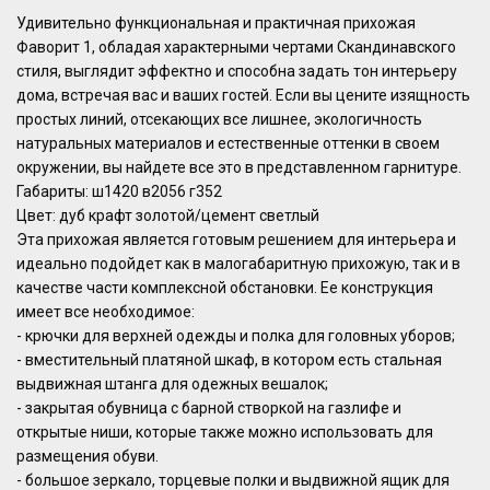
Удивительно функциональная и практичная прихожая
Фаворит 1, обладая характерными чертами Скандинавского
стиля, выглядит эффектно и способна задать тон интерьеру
дома, встречая вас и ваших гостей. Если вы цените изящность
простых линий, отсекающих все лишнее, экологичность
натуральных материалов и естественные оттенки в своем
окружении, вы найдете все это в представленном гарнитуре.
Габариты: ш1420 в2056 г352
Цвет: дуб крафт золотой/цемент светлый
Эта прихожая является готовым решением для интерьера и
идеально подойдет как в малогабаритную прихожую, так и в
качестве части комплексной обстановки. Ее конструкция
имеет все необходимое:
- крючки для верхней одежды и полка для головных уборов;
- вместительный платяной шкаф, в котором есть стальная
выдвижная штанга для одежных вешалок;
- закрытая обувница с барной створкой на газлифе и
открытые ниши, которые также можно использовать для
размещения обуви.
- большое зеркало, торцевые полки и выдвижной ящик для