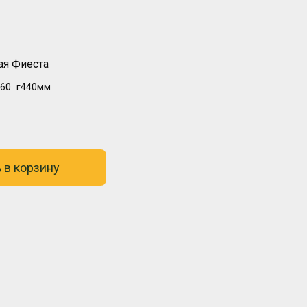
ая Фиеста
60
г440мм
 в корзину