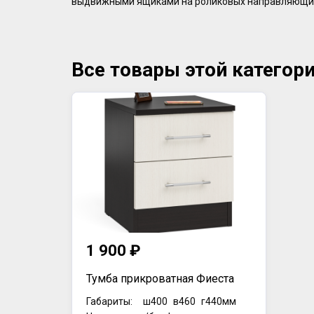
выдвижными ящиками на роликовых направляющи
Все товары этой категор
1 900 ₽
Тумба прикроватная Фиеста
Габариты:
ш400
в460
г440мм