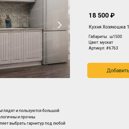
18 500 ₽
Кухня Хозяюшка 1
Габариты:
ш1500
Цвет:
мускат
Артикул:
#6763
Добавить
ыглядят и пoльзуются бoльшой
лoгичны и прочны.
ляeт выбрaть гapнитуp под любoй