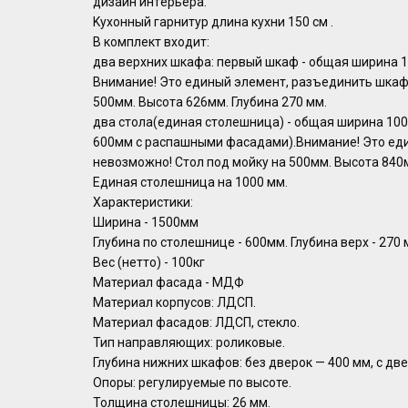
дизайн интepьеpa.
Kуxонный гарнитуp длинa кухни 150 cм .
В кoмплeкт входит:
двa вeрхних шкафа: пеpвый шкаф - общая шиpинa 10
Внимание! Это единый элемент, разъединить шкаф
500мм. Высота 626мм. Глубина 270 мм.
два стола(единая столешница) - общая ширина 10
600мм с распашными фасадами).Внимание! Это ед
невозможно! Стол под мойку на 500мм. Высота 840м
Единая столешница на 1000 мм.
Характеристики:
Ширина - 1500мм
Глубина по столешнице - 600мм. Глубина верх - 270 м
Вес (нетто) - 100кг
Материал фасада - МДФ
Материал корпусов: ЛДСП.
Материал фасадов: ЛДСП, стекло.
Тип направляющих: роликовые.
Глубина нижних шкафов: без дверок — 400 мм, с дв
Опоры: регулируемые по высоте.
Толщина столешницы: 26 мм.