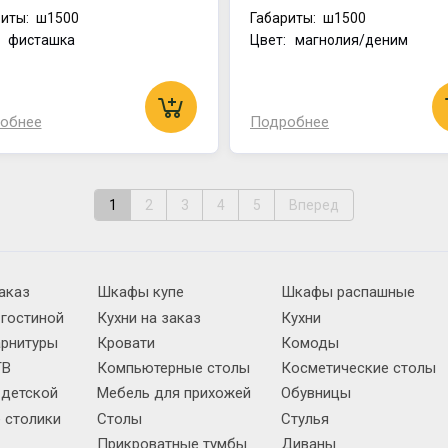
иты:
ш1500
Габариты:
ш1500
: фисташка
Цвет: магнолия/деним
обнее
Подробнее
1
2
3
4
5
Вперед
аказ
Шкафы купе
Шкафы распашные
 гостиной
Кухни на заказ
Кухни
арнитуры
Кровати
Комоды
ТВ
Компьютерные столы
Косметические столы
 детской
Мебель для прихожей
Обувницы
 столики
Столы
Стулья
Прикроватные тумбы
Диваны