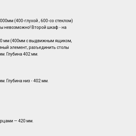
00мм (400-глухой , 600-со стеклoм)
ы невозможно! Второй шкаф - на
00 мм (400мм с выдвижным ящиком,
иный элемент, разъединить столы
м. Глубина 402 мм.
м. Глубина низ - 402 мм.
ерцами — 420 мм.