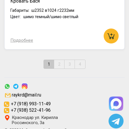
Кровать Бася
Габариты:
ш2352
в1024
г2232мм
Цвет: шимо темный/шимо светлый
Подробнее
1
2
3
4
raykrd@mail.ru
+7 (918) 993-11-49
+7 (938) 522-41-96
Краснодар ул. Кирилла
Россинского, 3а