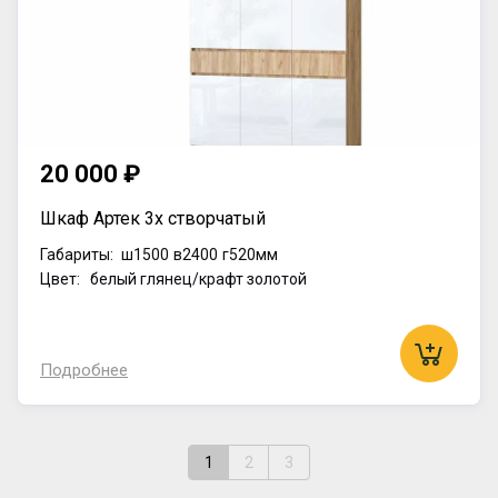
20 000 ₽
Шкаф Артек 3х створчатый
Габариты:
ш1500
в2400
г520мм
Цвет: белый глянец/крафт золотой
Подробнее
1
2
3