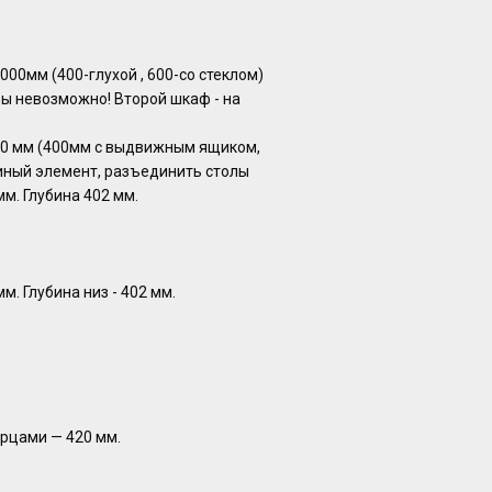
00мм (400-глухой , 600-со стеклoм)
ы невозможно! Второй шкаф - на
00 мм (400мм с выдвижным ящиком,
иный элемент, разъединить столы
м. Глубина 402 мм.
м. Глубина низ - 402 мм.
ерцами — 420 мм.