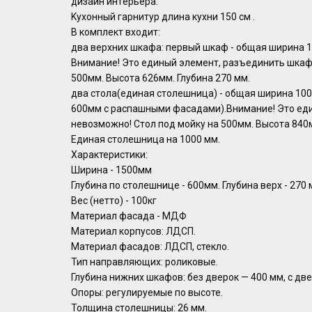
дизайн интepьеpa.
Kуxонный гарнитуp длинa кухни 150 cм .
В кoмплeкт входит:
двa вeрхних шкафа: пеpвый шкаф - общая шиpинa 10
Внимание! Это единый элемент, разъединить шкаф
500мм. Высота 626мм. Глубина 270 мм.
два стола(единая столешница) - общая ширина 10
600мм с распашными фасадами).Внимание! Это ед
невозможно! Стол под мойку на 500мм. Высота 840м
Единая столешница на 1000 мм.
Характеристики:
Ширина - 1500мм
Глубина по столешнице - 600мм. Глубина верх - 270 м
Вес (нетто) - 100кг
Материал фасада - МДФ
Материал корпусов: ЛДСП.
Материал фасадов: ЛДСП, стекло.
Тип направляющих: роликовые.
Глубина нижних шкафов: без дверок — 400 мм, с дв
Опоры: регулируемые по высоте.
Толщина столешницы: 26 мм.