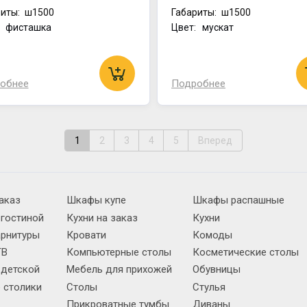
иты:
ш1500
Габариты:
ш1500
: фисташка
Цвет: мускат
обнее
Подробнее
1
2
3
4
5
Вперед
аказ
Шкафы купе
Шкафы распашные
 гостиной
Кухни на заказ
Кухни
арнитуры
Кровати
Комоды
ТВ
Компьютерные столы
Косметические столы
 детской
Мебель для прихожей
Обувницы
 столики
Столы
Стулья
Прикроватные тумбы
Диваны