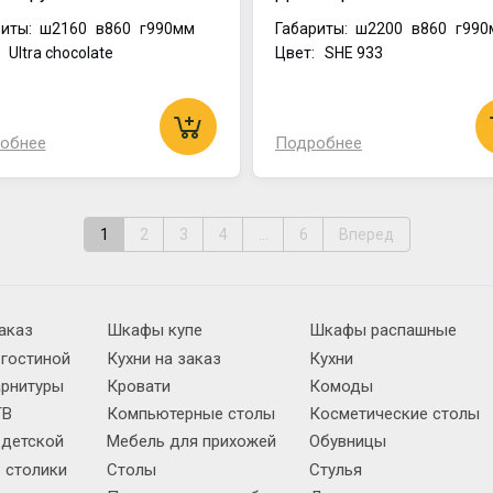
иты:
ш2160
в860
г990мм
Габариты:
ш2200
в860
г990
 Ultra chocolate
Цвет: SHE 933
обнее
Подробнее
1
2
3
4
...
6
Вперед
аказ
Шкафы купе
Шкафы распашные
 гостиной
Кухни на заказ
Кухни
арнитуры
Кровати
Комоды
ТВ
Компьютерные столы
Косметические столы
 детской
Мебель для прихожей
Обувницы
 столики
Столы
Стулья