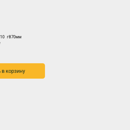
10
г870мм
е
 в корзину