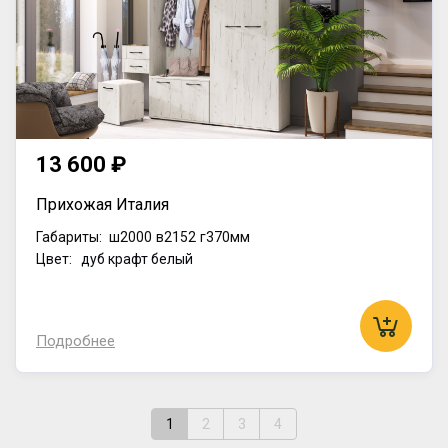
13 600 ₽
Прихожая Италия
Габариты:
ш2000
в2152
г370мм
Цвет: дуб крафт белый
Подробнее
1
2
3
4