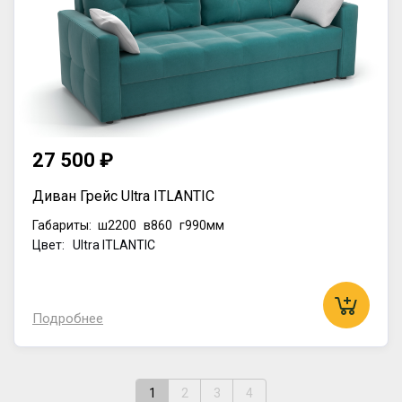
27 500 ₽
Диван Грейс Ultra ITLANTIC
Габариты:
ш2200
в860
г990мм
Цвет: Ultra ITLANTIC
Подробнее
1
2
3
4