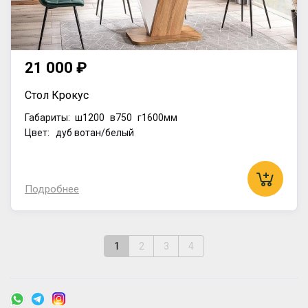
21 000 ₽
Стол Крокус
Габариты:
ш1200
в750
г1600мм
Цвет: дуб вотан/белый
Подробнее
1
2
3
4