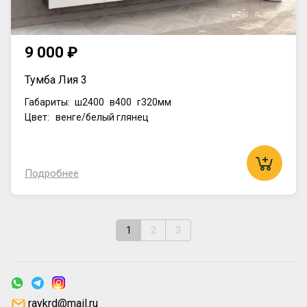
9 000 ₽
Тумба Лия 3
Габариты:
ш2400
в400
г320мм
Цвет: венге/белый глянец
Подробнее
1
2
3
raykrd@mail.ru